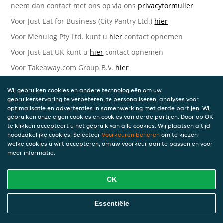
neem dan contact met ons op via ons
privacyformulier
Voor Just Eat for Business (City Pantry Ltd.)
hier
Voor Menulog Pty Ltd. kunt u
hier
contact opnemen
Voor Just Eat UK kunt u
hier
contact opnemen
Voor Takeaway.com Group B.V.
hier
Just Eat Takeaway.com Data Protection Officer -
Wij gebruiken cookies en andere technologieën om uw
Takeaway.com Group B.V.
gebruikerservaring te verbeteren, te personaliseren, analyses voor
optimalisatie en advertenties in samenwerking met derde partijen. Wij
Piet Heinkade 61
gebruiken onze eigen cookies en cookies van derde partijen. Door op OK
1019 GM Amsterdam
te klikken accepteert u het gebruik van alle cookies. Wij plaatsen altijd
Nederland
noodzakelijke cookies. Selecteer
Voorkeuren beheren
om te kiezen
welke cookies u wilt accepteren, om uw voorkeur aan te passen en voor
Bijgewerkte versies van deze
meer informatie.
Privacyverklaring
OK
Wij kunnen deze Verklaring van tijd tot tijd bijwerken als
reactie op veranderende juridische, technische of zakelijke
ontwikkelingen. Wanneer wij onze Privacyverklaring
Essentiële
bijwerken, zullen wij passende maatregelen nemen om u
op de hoogte te brengen, in overeenstemming met het