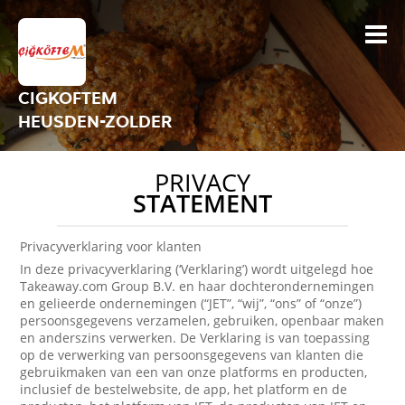
CIGKOFTEM
HEUSDEN-ZOLDER
PRIVACY
STATEMENT
Privacyverklaring voor klanten
In deze privacyverklaring (‘Verklaring’) wordt uitgelegd hoe
Takeaway.com Group B.V. en haar dochterondernemingen
en gelieerde ondernemingen (“JET”, “wij”, “ons” of “onze”)
persoonsgegevens verzamelen, gebruiken, openbaar maken
en anderszins verwerken. De Verklaring is van toepassing
op de verwerking van persoonsgegevens van klanten die
gebruikmaken van een van onze platforms en producten,
inclusief de bestelwebsite, de app, het platform en de