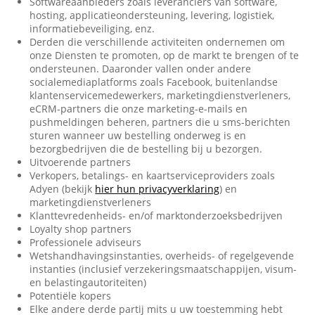
Softwareaanbieders zoals leveranciers van software,
hosting, applicatieondersteuning, levering, logistiek,
informatiebeveiliging, enz.
Derden die verschillende activiteiten ondernemen om
onze Diensten te promoten, op de markt te brengen of te
ondersteunen. Daaronder vallen onder andere
socialemediaplatforms zoals Facebook, buitenlandse
klantenservicemedewerkers, marketingdienstverleners,
eCRM-partners die onze marketing-e-mails en
pushmeldingen beheren, partners die u sms-berichten
sturen wanneer uw bestelling onderweg is en
bezorgbedrijven die de bestelling bij u bezorgen.
Uitvoerende partners
Verkopers, betalings- en kaartserviceproviders zoals
Adyen (bekijk
hier hun privacyverklaring
) en
marketingdienstverleners
Klanttevredenheids- en/of marktonderzoeksbedrijven
Loyalty shop partners
Professionele adviseurs
Wetshandhavingsinstanties, overheids- of regelgevende
instanties (inclusief verzekeringsmaatschappijen, visum-
en belastingautoriteiten)
Potentiële kopers
Elke andere derde partij mits u uw toestemming hebt