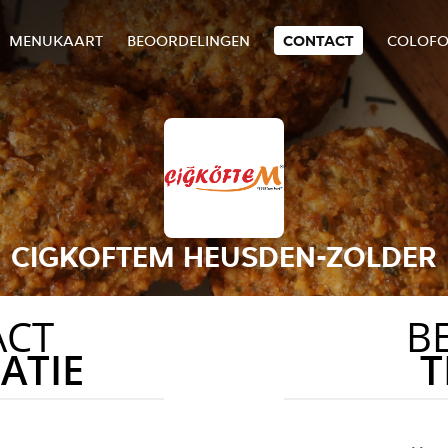
MENUKAART
BEOORDELINGEN
CONTACT
COLOF
CIGKOFTEM HEUSDEN-ZOLDER
ACT
B
ATIE
T