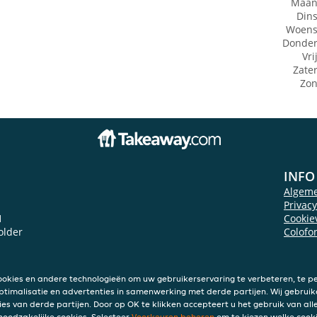
Maan
Din
Woens
Donde
Vri
Zate
Zo
INFO
Algem
Privac
1
Cookie
older
Colofo
ookies en andere technologieën om uw gebruikerservaring te verbeteren, te pe
ptimalisatie en advertenties in samenwerking met derde partijen. Wij gebruik
ies van derde partijen. Door op OK te klikken accepteert u het gebruik van alle
 noodzakelijke cookies. Selecteer
Voorkeuren beheren
om te kiezen welke cooki