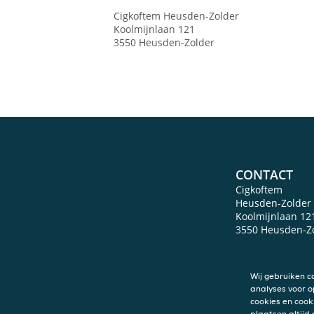
Cigkoftem
Heusden-Zolder
Koolmijnlaan 121
3550
Heusden-Zolder
CONTACT
Cigkoftem
Heusden-Zolder
Koolmijnlaan 12
3550
Heusden-Z
Wij gebruiken c
analyses voor o
cookies en cook
plaatsen altijd